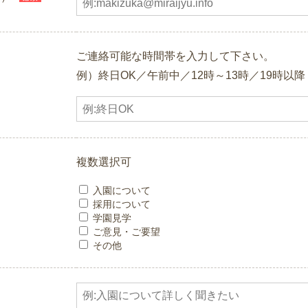
ご連絡可能な時間帯を入力して下さい。
例）終日OK／午前中／12時～13時／19時以降 e
複数選択可
入園について
採用について
学園見学
ご意見・ご要望
その他