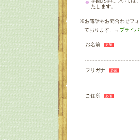
学園見学については
たします。
お電話やお問合わせフォ
ております。→
プライバ
お名前
必須
フリガナ
必須
ご住所
必須