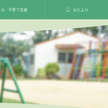


子育て支援
おたより