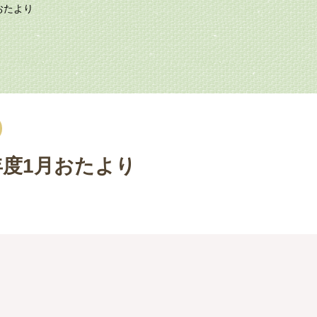
おたより
年度1月おたより