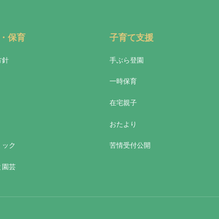
・保育
子育て支援
方針
手ぶら登園
一時保育
在宅親子
おたより
ミック
苦情受付公開
と園芸