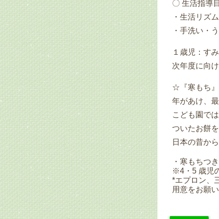
〇 生活指導
・生活リズム
・手洗い・う
１歳児：すみ
次年度に向け
☆『寒もち』
年があけ、最
こども園では
ついたお餅を
日本の昔から
・寒もちつき 
※4・5 歳児
*エプロン、
用意をお願い