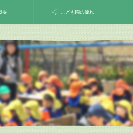

概要
こども園の流れ