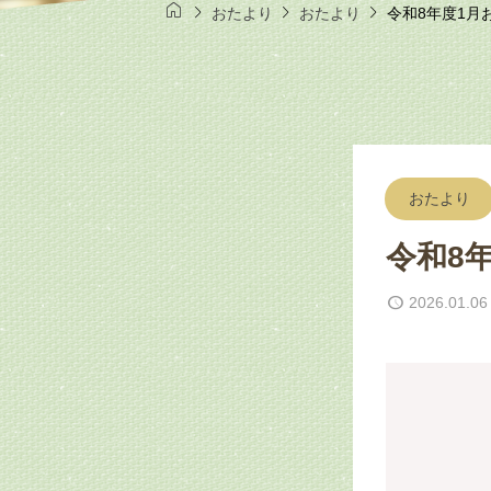




おたより
おたより
令和8年度1月
おたより
令和8
2026.01.06