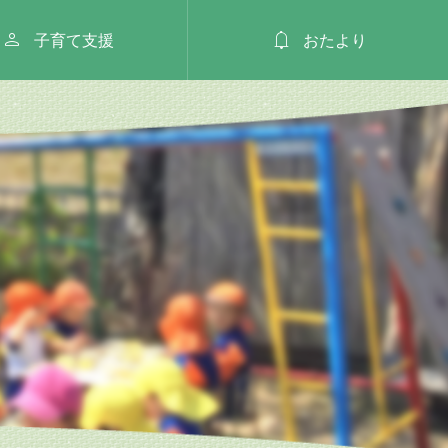


子育て支援
おたより