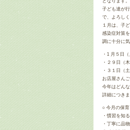
となります。
子ども達が行
で、よろしく
１月は、子ど
感染症対策を
調に十分に気
・1 月５日
・２９日（木
・３１日（土
お店屋さんご
今年はどんな
詳細につきま
○ 今月の保
・慣習を知る
・丁寧に品物